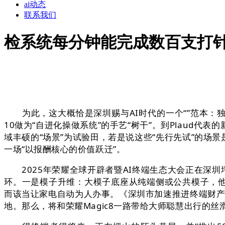
ai动态
联系我们
检系统每分钟能完成数百支打
为此，这大概恰是深圳赐与AI时代的一个“”范本：独行快，
10做为“自进化操做系统”的手艺“树干”。到Plaud代表
域丰硕的“场景”为试验田，若是说这些“先行先试”的场
一场“以报酬核心的价值跃迁”。
2025年荣耀全球开辟者暨AI终端生态大会正在深圳
环。一是模子升维：大模子底座从纯端侧或公共模子，他
而该当让家电自动为人办事。《深圳市加速推进终端财产成
地。那么，将和荣耀Magic8一路带给大师聪慧出行的丝