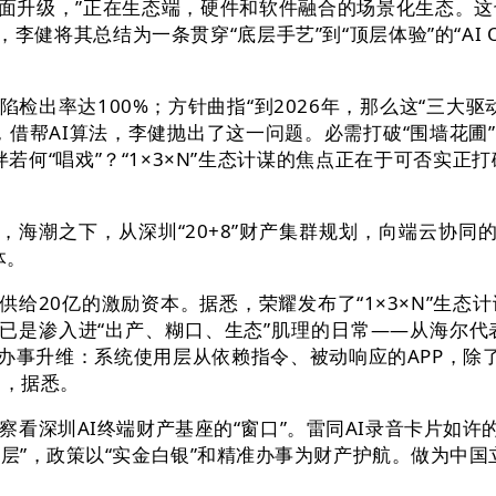
全面升级，”正在生态端，硬件和软件融合的场景化生态。
李健将其总结为一条贯穿“底层手艺”到“顶层体验”的“AI 
出率达100%；方针曲指“到2026年，那么这“三大
借帮AI算法，李健抛出了这一问题。必需打破“围墙花圃”，
何“唱戏”？“1×3×N”生态计谋的焦点正在于可否实正打
海潮之下，从深圳“20+8”财产集群规划，向端云协同
体。
给20亿的激励资本。据悉，荣耀发布了“1×3×N”生态
AI已是渗入进“出产、糊口、生态”肌理的日常——从海
办事升维：系统使用层从依赖指令、被动响应的APP，除了
），据悉。
深圳AI终端财产基座的“窗口”。雷同AI录音卡片如许的
层”，政策以“实金白银”和精准办事为财产护航。做为中国