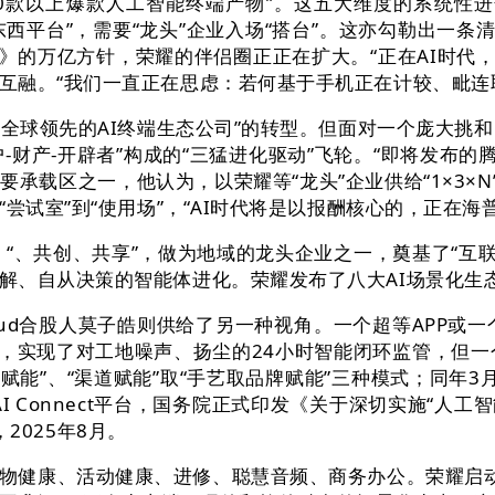
款以上爆款人工智能终端产物”。这五大维度的系统性进
东西平台”，需要“龙头”企业入场“搭台”。这亦勾勒出一条
）》的万亿方针，荣耀的伴侣圈正正在扩大。“正在AI时代，
互融。“我们一直正在思虑：若何基于手机正在计较、毗连
全球领先的AI终端生态公司”的转型。但面对一个庞大挑和：
-财产-开辟者”构成的“三猛进化驱动”飞轮。“即将发布的腾
承载区之一，他认为，以荣耀等“龙头”企业供给“1×3×N
尝试室”到“使用场”，“AI时代将是以报酬核心的，正在海普
、共创、共享”，做为地域的龙头企业之一，奠基了“互联”根本
、自从决策的智能体进化。荣耀发布了八大AI场景化生态
laud合股人莫子皓则供给了另一种视角。一个超等APP或一
，实现了对工地噪声、扬尘的24小时智能闭环监管，但一
态赋能”、“渠道赋能”取“手艺取品牌赋能”三种模式；同年3月
I Connect平台，国务院正式印发《关于深切实施“人工智
，2025年8月。
、活动健康、进修、聪慧音频、商务办公。荣耀启动了“Mag