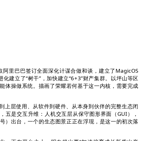
耀取阿里巴巴签订全面深化计谋合做和谈，建立了MagicOS
艺进化建立了“树干”，加快建立“6+3”财产集群。以坪山等区
I智能体操做系统。描画了荣耀若何基于这一内核，需要完成
艺到上层使用、从软件到硬件、从本身到伙伴的完整生态闭
，五是交互升维：人机交互层从保守图形界面（GUI），
42号）出台，一个的生态图景正正在浮现，是这一的初次落