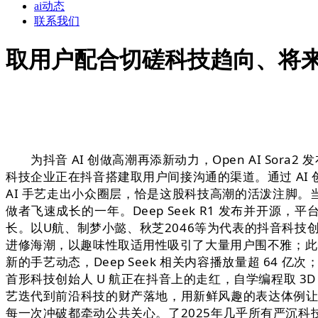
ai动态
联系我们
取用户配合切磋科技趋向、将
为抖音 AI 创做高潮再添新动力，Open AI Sor
科技企业正在抖音搭建取用户间接沟通的渠道。通过 AI 创
AI 手艺走出小众圈层，恰是这股科技高潮的活泼注脚。当月内
做者飞速成长的一年。Deep Seek R1 发布并开源，
长。以U航、制梦小懿、秋芝2046等为代表的抖音科技
进修海潮，以趣味性取适用性吸引了大量用户围不雅；此中3
新的手艺动态，Deep Seek 相关内容播放量超 64 
首形科技创始人 U 航正在抖音上的走红，自学编程取 3
艺迭代到前沿科技的财产落地，用新鲜风趣的表达体例让
每一次冲破都牵动公共关心。了2025年几乎所有严沉科