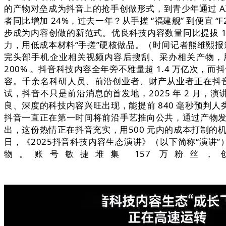
的产物对垒成为抖音上的抢手创做形式，到青少年通过 A
者同比增加 24%，过去一年？从手搓 “福建舰” 到便宜 
步成为内容创做的新范式。优良科技内容数量同比提拔 15
力，用低成本材料“手搓”硬核做品。（时间记者熊维熙报道
完头部手机企业相关视频内容后搜刮、采办相关产物，用
200% 。抖音科技内容全年旁不雅量超 1.4 万亿
容。千余名科研人员、前沿创业者、财产从业者正在抖
试，抖音不只是前沿消息的首发地，2025 年 2 月，
良、深度的科技内容兴旺出现，能提前 840 毫秒预判人类
抖音一直正在第一时间将前沿手艺推向公共，通过产物发布、
出，这份热情正在抖音充实，用500 元内的成本打制的机
日，《2025抖音科技内容生态演讲》（以下简称“演讲”
物。账号敏捷堆集 157 万粉丝