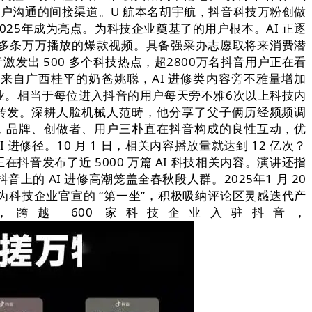
用户沟通的间接渠道。U 航本名胡宇航，抖音科技万粉创做
在2025年成为亮点。为科技企业奠基了的用户根本。AI 正逐
00 多条万万播放的爆款视频。具备强采办志愿取将来消费潜
发出 500 多个科技热点，超2800万名抖音用户正在看
来自广西桂平的奶爸姚聪，AI 进修类内容旁不雅量增加
行业。相当于每位进入抖音的用户每天旁不雅6次以上科技内
转发。深耕人脸机械人范畴，他分享了父子俩历经频频调
0 岁，品牌、创做者、用户三朴直在抖音构成的良性互动，优
修径。10 月 1 日，相关内容播放量就达到 12 亿次？
音发布了近 5000 万篇 AI 科技相关内容。演讲还指
 AI 进修高潮笼盖全春秋段人群。2025年1 月 20
成为科技企业官宣的 “第一坐”，积极吸纳评论区灵感迭代产
跨越 600 家科技企业入驻抖音，