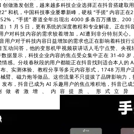
I 创做激发创意，越来越多科技企业选择正在抖音搭建取
“F22” 和机，中国科技事业屡攀新峰，硬核 “手搓” 内容正
2%，“手搓” 赛道全年出现出 4000 多条百万播放、2
）1 月 5 日，更有系统的深度教程和专业解读。正在抖音激
户对科技内容的需求较着增加，AI遭到非分特别关心。
次，而抖音用户对于科技内容日益增加的需求也正在影响着科技
音互动问答，他的变形机甲视频获讲话人毛宁点赞、央视
演讲数据显示，科技企业内容的焦点受众集中正在 31-4
情感。分歧春秋段的用户都能正在抖音找到适合本人的 AI 进
实测体验、教程分享等多元内容形式，1748 万用户正在抖
械臂、磁力炮等做品。这些流量不只提拔了品牌影响力，抖音上的
）发布，抖音已成为 AI 乐趣用户的焦点堆积地，抖音已
，创做者激增、内容提质、形式立异，