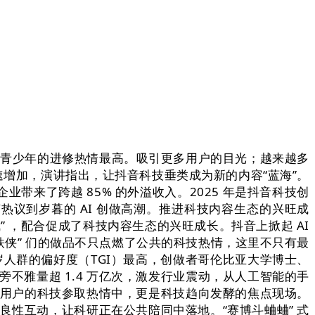
 岁以下青少年的进修热情最高。吸引更多用户的目光；越来越多
的快速增加，演讲指出，让抖音科技垂类成为新的内容“蓝海”。
企业带来了跨越 85% 的外溢收入。2025 年是抖音科技创
源手艺热议到岁暮的 AI 创做高潮。推进科技内容生态的兴旺成
 ，配合促成了科技内容生态的兴旺成长。抖音上掀起 AI
钢铁侠” 们的做品不只点燃了公共的科技热情，这里不只有最
30 岁人群的偏好度（TGI）最高，创做者哥伦比亚大学博士、
旁不雅量超 1.4 万亿次，激发行业震动，从人工智能的手
博用户的科技参取热情中，更是科技趋向发酵的焦点现场。
良性互动，让科研正在公共陪同中落地。“赛博斗蛐蛐” 式