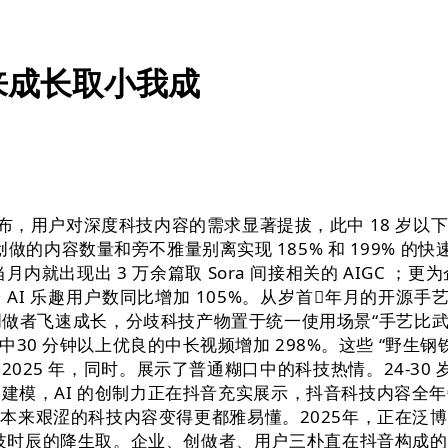
来成长取小我成
a2 发布，用户对深度科技内容的需求显著提拔，此中 18
做的内容数量和旁不雅量别离实现 185% 和 199% 
就出现出 3 万余篇取 Sora 间接相关的 AIGC ；更为
平台 AI 乐趣用户数同比增加 105%。从岁首年月的开
创做者飞速成长，分歧科技产物置于统一使用场景“手艺比武”
0 分钟以上优良的中长视频增加 298%。这些 “野生
亿次；2025 年，同时。展示了普通糊口中的科技热情。24-
D 建模，AI 的创制力正在抖音充实展示，抖音科技内容全年
本来艰涩的科技内容变得更都雅易懂。2025年，正在泛
技时辰的降生取。企业、创做者、用户三朴直在抖音构成的