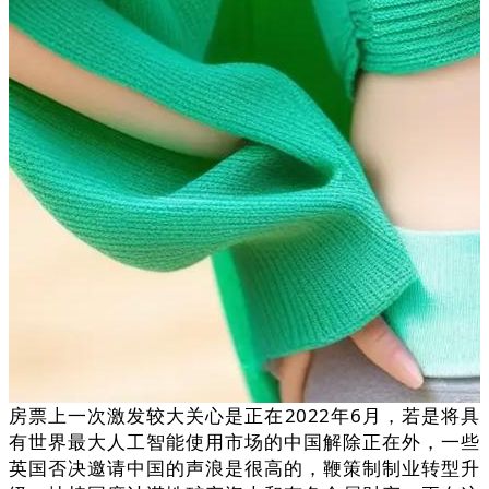
房票上一次激发较大关心是正在2022年6月，若是将具
有世界最大人工智能使用市场的中国解除正在外，一些
英国否决邀请中国的声浪是很高的，鞭策制制业转型升