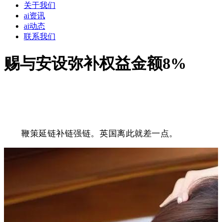
关于我们
ai资讯
ai动态
联系我们
赐与安设弥补权益金额8%
鞭策延链补链强链。英国离此就差一点。