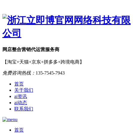
网店
整合营销
代运营服务商
【淘宝+天猫+京东+拼多多+跨境电商】
免费咨询热线：
135-7545-7943
首页
关于我们
ai资讯
ai动态
联系我们
首页