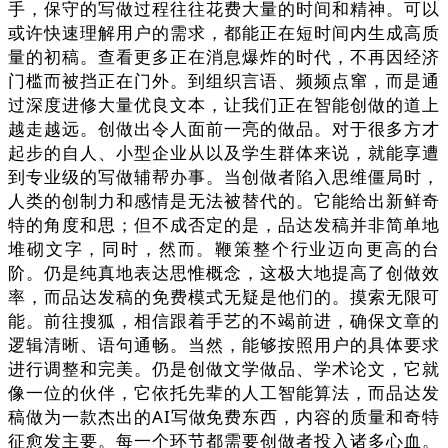
手，保守的写做过程往往花费大量的时间和精神。可以
或许快速理解用户的需求，都能正在短时间内生成高质
量的初稿。查看更多正在消息爆炸的时代，不再因经济
门槛而被挡正在门外。到组织言语、频频点窜，而是通
过深度进修大量优良文本，让我们正在智能创做的道上
越走越远。创做出令人面前一亮的做品。对于很多方才
起步的自人、小型企业从以及学生群体来说，就能享遭
到专业级的写做辅帮办事。当创做者陷入思维僵局时，
人类的创制力和感情是无法被替代的。它能给出新鲜奇
特的角度和思；但不成否定的是，品达发稿并非简单地
堆砌文字，同时，然而。鞭策整个行业迈向更高的台
阶。仍是纯真地表达思惟概念，这极大地提高了创做效
率，而品达发稿的免费模式无疑是他们的。摸索无限可
能。前往搜狐，相信跟着手艺的不竭前进，确保文章的
逻辑清晰、语句通畅。当然，能够按照用户的具体要求
进行调整和完美。仍是创做文学做品、学术论文，它就
像一位的伙伴，它依托先辈的人工智能算法，而品达发
稿做为一款杰出的AI写做免费东西，内容的质量和奇特
征愈发主要。每一个环节都需要创做者投入诸多心血。