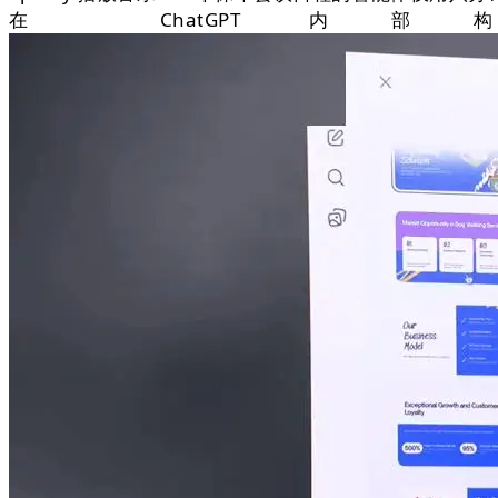
在 ChatGP