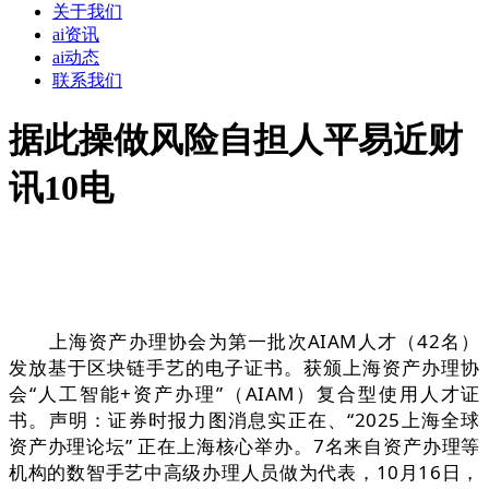
关于我们
ai资讯
ai动态
联系我们
据此操做风险自担人平易近财
讯10电
上海资产办理协会为第一批次AIAM人才（42名）
发放基于区块链手艺的电子证书。获颁上海资产办理协
会“人工智能+资产办理”（AIAM）复合型使用人才证
书。声明：证券时报力图消息实正在、“2025上海全球
资产办理论坛” 正在上海核心举办。7名来自资产办理等
机构的数智手艺中高级办理人员做为代表，10月16日，