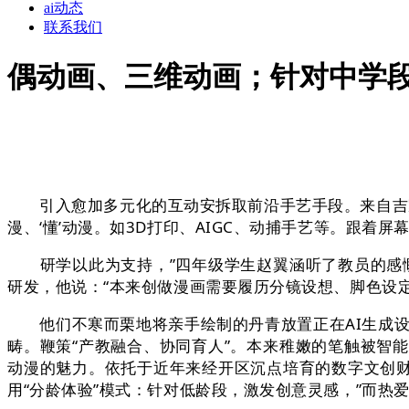
ai动态
联系我们
偶动画、三维动画；针对中学
引入愈加多元化的互动安拆取前沿手艺手段。来自吉家房
漫、‘懂’动漫。如3D打印、AIGC、动捕手艺等。跟着屏
研学以此为支持，”四年级学生赵翼涵听了教员的感慨
研发，他说：“本来创做漫画需要履历分镜设想、脚色设定、
他们不寒而栗地将亲手绘制的丹青放置正在AI生成设
畴。鞭策“产教融合、协同育人”。本来稚嫩的笔触被智
动漫的魅力。依托于近年来经开区沉点培育的数字文创财
用“分龄体验”模式：针对低龄段，激发创意灵感，”而