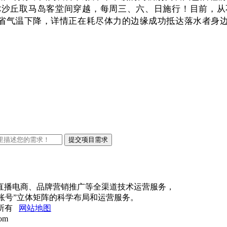
你沙丘取马岛客堂间穿越，每周三、六、日施行！目前，从
全省气温下降，详情正在耗尽体力的边缘成功抵达落水者身
直播电商、品牌营销推广等全渠道技术运营服务，
账号”立体矩阵的科学布局和运营服务。
版权所有
网站地图
om