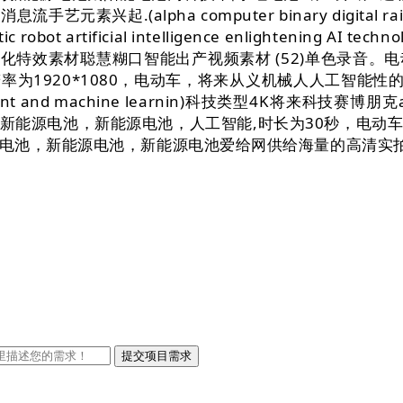
pha computer binary digital rain informa
ificial intelligence enlightening AI technol
化特效素材聪慧糊口智能出产视频素材 (52)单色录音
*1080，电动车，将来从义机械人人工智能性的人工智能手艺成长和
ogy development and machine learnin)科技
新能源电池，新能源电池，人工智能,时长为30秒，电动
电池，新能源电池，新能源电池爱给网供给海量的高清实