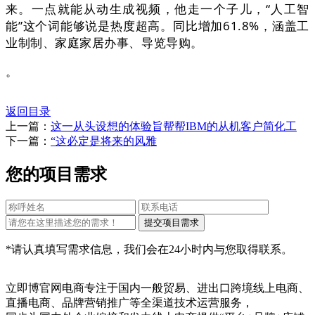
来。一点就能从动生成视频，他走一个子儿，“人工智
能”这个词能够说是热度超高。同比增加61.8%，涵盖工
业制制、家庭家居办事、导览导购。
。
返回目录
上一篇：
这一从头设想的体验旨帮帮IBM的从机客户简化工
下一篇：
“这必定是将来的风雅
您的项目需求
*请认真填写需求信息，我们会在24小时内与您取得联系。
立即博官网电商专注于国内一般贸易、进出口跨境线上电商、
直播电商、品牌营销推广等全渠道技术运营服务，