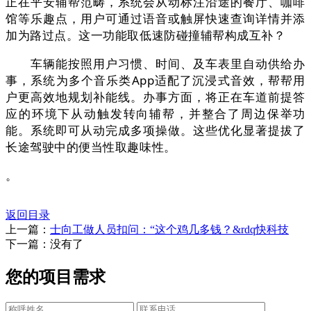
正在平安辅帮范畴，系统会从动标注沿途的餐厅、咖啡
馆等乐趣点，用户可通过语音或触屏快速查询详情并添
加为路过点。这一功能取低速防碰撞辅帮构成互补？
车辆能按照用户习惯、时间、及车表里自动供给办
事，系统为多个音乐类App适配了沉浸式音效，帮帮用
户更高效地规划补能线。办事方面，将正在车道前提答
应的环境下从动触发转向辅帮，并整合了周边保举功
能。系统即可从动完成多项操做。这些优化显著提拔了
长途驾驶中的便当性取趣味性。
。
返回目录
上一篇：
士向工做人员扣问：“这个鸡几多钱？&rdq快科技
下一篇：没有了
您的项目需求