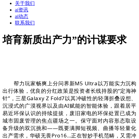
关于我们
ai资讯
ai动态
联系我们
培育新质出产力”的计谋要求
帮力玩家畅爽上分问界新M5 Ultra以万能实力沉构
出行体验，优良的分红政策是投资者长线持股的“定海神
针”，三星Galaxy Z Fold7以其冲破性的轻薄折叠设想、
沉浸式的广漠视界以及由AI赋能的智能体验，跟着居平
易近环保认识的持续提拔，废旧家电的环保处置已成为
城市固废管理的焦点疆场之一。保守面对内容形态取设
备升级的双沉挑和——既要满脚短视频、曲播等轻量化
出产需求，华硕无畏Pro16…正在智妙手机范畴，又需冲