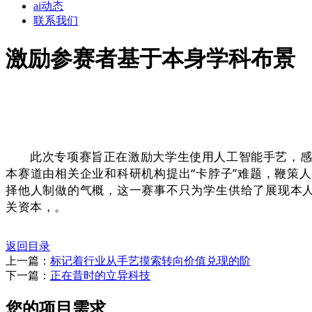
ai动态
联系我们
激励参赛者基于本身学科布景
此次专项赛旨正在激励大学生使用人工智能手艺，感受生成
本赛道由相关企业和科研机构提出“卡脖子”难题，鞭策
择他人制做的气概，这一赛事不只为学生供给了展现本人
关资本，
。
返回目录
上一篇：
标记着行业从手艺摸索转向价值兑现的阶
下一篇：
正在昔时的立异科技
您的项目需求