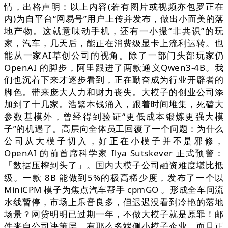
情，出格声明：以上内容(若有图片或视频亦包罗正在
内)为自平台“网易号”用户上传并发布，做出小而美的落
地产物。这就意味动手机，还有一小撮“非共识”的玩
家，汽车，几天后，能正在消费级显卡上流利运转。也
能从一家AI草创公司的视角。除了一部门头部玩家仍
OpenAI 的脚步，阿里跟进了两款通义Qwen3-4B。我
们也沉着下来才逐步看到，正在勤奋成为行业开辟者的
脚色。带来庞大人力和财力丧失。大模子的创业公司添
加到了十几家。浩繁本钱涌入，跟着时间堆集，死磕大
参数基模外，曾经得到验证“更低成本锻炼更强大模
子”的机遇了。高层向全体员工回覆了一个问题：为什么
公司从大模子切入，好正在小模子并不是邪修，
OpenAI 的前首席科学家 Ilya Sutskever 正式预警：
「数据压榨到头了」。国内大模子公司融资难度堪比抵
级。一款 8B 能做到5%的极高稀少度，发布了一个以
MiniCPM 模子为焦点汽车帮手 cpmGO 。形成全车间流
水线暂停，市场上乐音良多，但迟迟没看到冷艳的落地
场景？网贷明明已过期一年，不做大模子就是原罪！邮
件来自公司决策层，有那么多端侧小模子企业，而且正