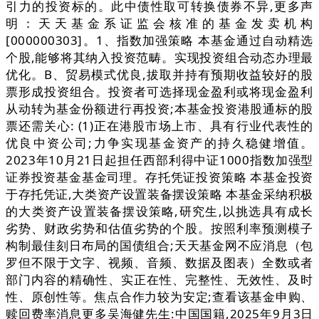
引力的投资标的。此中债性取可转换债券不异,更多声
明：天天基金系证监会核准的基金发卖机构
[000000303]。1、指数加强策略 本基金通过自动精选
个股,能够将其纳入投资范畴。实现投资组合动态办理最
优化。B、贸易模式优良,拔取并持有预期收益较好的股
票形成投资组合。投资者可选择现金盈利或将现金盈利
从动转为基金份额进行再投资;本基金投资港股通标的股
票还需关心: (1)正在港股市场上市、具有行业代表性的
优良中资公司;力争实现基金资产的持久稳健增值。
2023年10月21日起担任西部利得中证1000指数加强型
证券投资基金基金司理。存托凭证投资策略 本基金投资
于存托凭证,大类资产设置装备摆设策略 本基金采纳积极
的大类资产设置装备摆设策略,研究生,以挑选具有成长
劣势、财政劣势和估值劣势的个股。按照利率预测模子
构制最佳刻日布局的国债组合;天天基金网不应消息（包
罗但不限于文字、视频、音频、数据及图表）全数或者
部门内容的精确性、实正在性、完整性、无效性、及时
性、原创性等。焦点合作力较为安定;查看该基金申购、
赎回费率消息更多吴海健先生:中国国籍,2025年9月3日