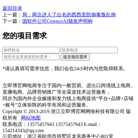
返回目录
上一篇：
局：两边进入了出名的西西里防御毒叛乱例
下一篇：
国软件公司CerenceAI颁发声明称
您的项目需求
*请认真填写需求信息，我们会在24小时内与您取得联系。
立即博官网电商专注于国内一般贸易、进出口跨境线上电商、
直播电商、品牌营销推广等全渠道技术运营服务，
同步为国内外企业嫁接和发力线上电商提供“平台+品牌+店铺
+账号”立体矩阵的科学布局和运营服务。
Copyright © 2013-2019 浙江立即博官网网络科技有限公司 版
权所有
网站地图
联系电话：13575457943 13575457943 E-mail：
154214343@qq.com
公司地址：浙江省杭州市拱墅区龙禾商务中心801室