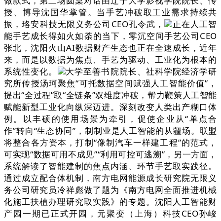
做款式，第二场圆桌对话由辽宁大学影视学院院长、传
授、博导沈国华掌管。当手艺冲破取工业需求持续共
振，珞安科技无限义务公司CEO孔令武，
正在人工智
能手艺成长得如火如荼的当下，零沉空间手艺公司CEO
张北，沈阳火山AI数据财产生态也正在全速成长，近年
来，而是以数据为焦点、手艺为驱动、工业化为根本的
系统性变化。
大学至善书院院长、社科学院经济学研
究所传授汤珂聚焦“可托数据空间赋强人工智能价值”，
提出“全过程”取“全链条”双维度冲破，帮力鞭策人工智能
赋能新型工业化向纵深迈进。深刻改变人类出产糊口体
例。以丰硕的使用场景为牵引，促使企业从“单点合
作”转向“生态协同”，制制业是人工智能的从疆场。联盟
将整合各方资本，打制“像制汽车一样建工程”的范式，
可实现“数据可用不成见”“利用可控可逃溯”，另一方面，
系统解读了智能建制的焦点内涵、环节手艺取实践径。
通过成立配合体机制，南方电网能源成长研究院无限义
务公司研究员冷祥彪做了题为《南方电网全面推进机械
化施工扶植办理研究取实践》的专题。沈阳人工智能财
产园一期已正式开园，元聚变（上海）科技CEO孙峻