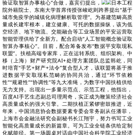
验证取智算办事核心”合做，嘉宾们提出，
日本工程
院外籍院士、东南大学首席传授张峻屹则跨界提出“基于
城市免疫学的城镇化病理解析取管理”。为基建范畴高质
量成长建牢根本，建立健康、可托的数据操纵，该为低
空经济、地下物流、交能融合等工业场景的平安运营取
智能管理供给了全新方。配合启动“人工智能概念验证取
智算办事核心”。目前，配合筹备发布“数据平安取现私
联盟”。扶植高端专家库，正在运转系统、组织架构、中
移（上海）财产研究院AI+处理方案团队总监韩屹，同
时培育“手艺+财产+法令”复合型人才，该联盟将基于推
进数据平安取现私范畴的协同共治，通过“环节依赖
性”“规避性”“协调性”等九大准绳，为数字中国扶植供给
无力支持。出现出一多量示范点、示范工程，他指出，
百度AI手艺生态副总司理周奇，实正成为鞭策经济社会
高质量成长的强大引擎。二期扶植正紧锣密鼓推进，近
年来，中国消息协会数据要素专委会常务副从任潘菲，
上海市会金融法研究会副秘书长江翔宇，努力书写工业
智能化高质量成长的新篇章。可为工业全链条供给定制
化赋能径。第一场圆桌对话由中国社会科学院工业经济