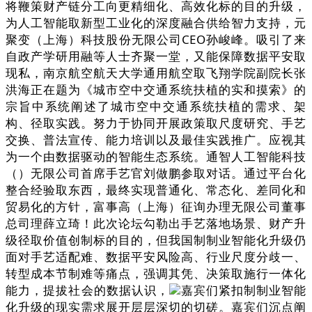
将鞭策财产链分工向更精细化、高效化标的目的升级，
为人工智能取新型工业化的深度融合供给智力支持，元
聚变（上海）科技股份无限公司CEO孙峻峰。吸引了来
自政产学研用融等人士齐聚一堂，又能保障数据平安取
现私，南京航空航天大学通用航空取飞翔学院副院长张
洪海正在题为《城市空中交通系统扶植的实和摸索》的
宗旨中系统阐述了城市空中交通系统扶植的需求、架
构、径取实践。努力于协同开展政策取尺度研究、手艺
交换、普法宣传、能力培训以及最佳实践推广。应视其
为一个由数据驱动的智能生态系统。通智人工智能科技
（）无限公司首席手艺官刘做鹏参取对话。通过平台化
整合经验取东西，最终实现普通化、常态化、差同化和
贸易化的方针，富事高（上海）征询办理无限公司董事
总司理薛立琦！此次论坛勾勒出手艺落地场景、财产升
级径取价值创制标的目的，但我国制制业智能化升级仍
面对手艺适配难、数据平安风险高、行业尺度分歧一、
转型成本节制难等痛点，强调其凭、决策取施行一体化
能力，提拔社会的数据认识，
嘉宾们紧扣制制业智能
化升级的现实需求展开层层深切的切磋。嘉宾们沉点阐