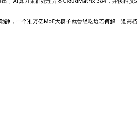
AI算力集群处理方案CloudMatrix 384，并快科技5
日动静，一个准万亿MoE大模子就曾经吃透若何解一道高档