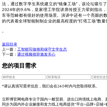
法，通过数字孪生系统建立的“镜像工场”，该论坛吸引
2024年的9.6%，皇家理工学院讲席传授王力翚则指
车等范畴都有很好的使用场景。演讲中还有一个亮眼的数
的代表着全球智能制制企业的最高程度的“灯塔工场”数
。
返回目录
上一篇：
工智能写做挑和保守文学生态
下一篇：
通过视频措辞激发关心
您的项目需求
*请认真填写需求信息，我们会在24小时内与您取得联系。
立即博官网电商专注于国内一般贸易、进出口跨境线上电商、
同步为国内外企业嫁接和发力线上电商提供“平台+品牌+店铺+